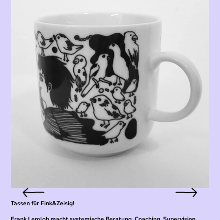
Tassen für Fink&Zeisig!
Frank Lemloh macht systemische Beratung, Coaching, Supervision,